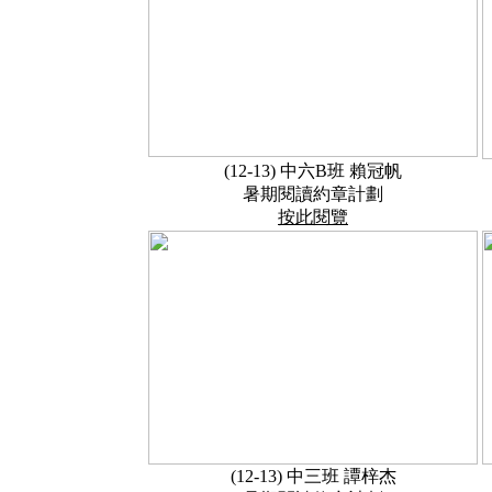
(12-13) 中六B班 賴冠帆
暑期閱讀約章計劃
按此閱覽
(12-13) 中三班 譚梓杰