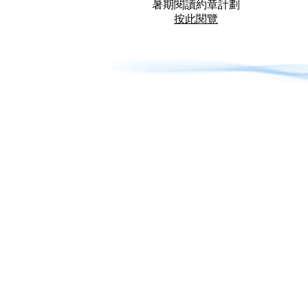
暑期閱讀約章計劃
按此閱覽