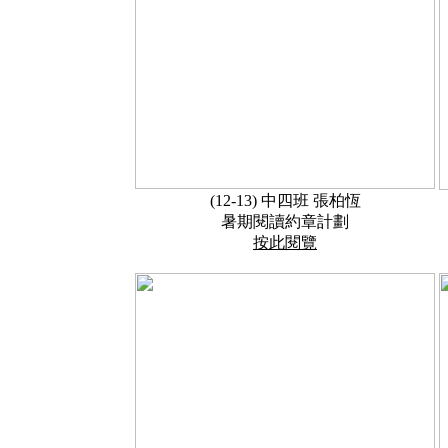
(12-13) 中四班 張柏恆
暑期閱讀約章計劃
按此閱覽