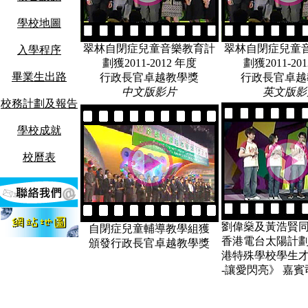
學校地圖
翠林自閉症兒童音樂教育計
翠林自閉症兒童
入學程序
劃獲2011-2012 年度
劃獲2011-20
畢業生出路
行政長官卓越教學獎
行政長官卓越
中文版影片
英文版影
校務計劃及報告
學校成就
校曆表
劉偉燊及黃浩賢
自閉症兒童輔導教學組獲
香港電台太陽計劃2
頒發行政長官卓越教學獎
港特殊學校學生才
-讓愛閃亮》 嘉賓司