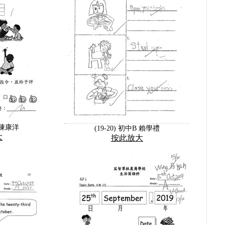
C 陳康洋
(19-20) 初中B 賴學禮
大
按此放大