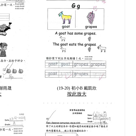
A 謝雨晟
(19-20) 初小B 戴凱欣
大
按此放大