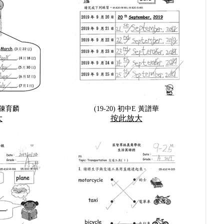
D 陳育麟
(19-20) 初中E 黃譜華
大
按此放大