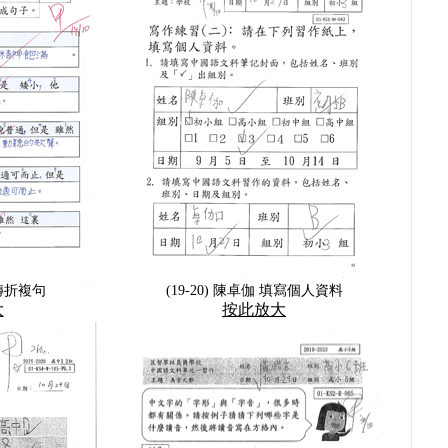
 轉折複句
(19-20) 陳卓伽 填寫個人資料
大
按此放大