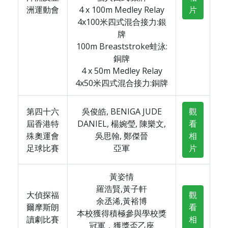
洲運動會
4 x 100m Medley Relay
片
4x100米四式混合接力:銀
牌
100m Breaststroke蛙泳:
銅牌
4 x 50m Medley Relay
4x50米四式混合接力:銅牌
第四十六
吳俊皓, BENIGA JUDE
觀
屆香港特
DANIEL, 楊婉瑩, 陳樂文,
看
殊奧運會
吳思翰, 鄭傑晉
相
足球比賽
亞軍
片
黃姿情
羅浩賢,黃子軒
大偵探福
觀
余丞浠,黃裕博
爾摩斯朗
看
本校獲得積極參與學校獎
讀劇比賽
相
冠軍，獲獎盃乙座