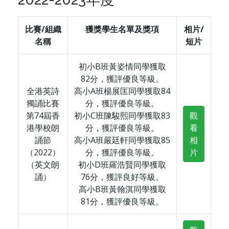
比賽/組織
獲獎學生名單及獎項
相片/
名稱
短片
初小B班黃姿情同學獲取
82分，獲評優良等級。
全港英詩
高小A班楊展匡同學獲取84
獨誦比賽
分，獲評優良等級。
第74屆香
初小C班陳駿熙同學獲取83
觀
港學校朗
分，獲評優良等級。
看
誦節
高小A班嚴廷軒同學獲取85
相
（2022）
分，獲評優良等級。
片
（英文朗
初小D班羅浩賢同學獲取
誦）
76分，獲評良好等級。
高小B班黃翰淇同學獲取
81分，獲評優良等級。