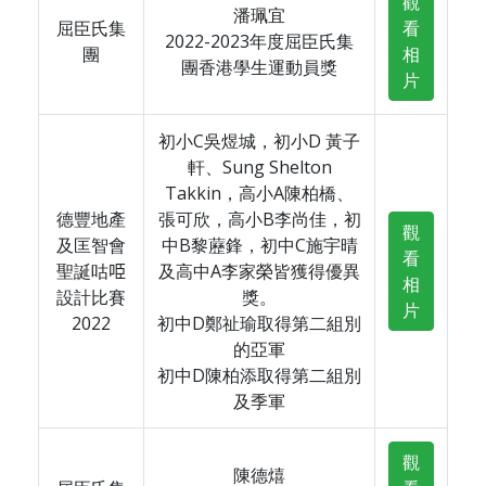
觀
潘珮宜
屈臣氏集
看
2022-2023年度屈臣氏集
團
相
團香港學生運動員獎
片
初小C吳煜城，初小D 黃子
軒、Sung Shelton
Takkin，高小A陳柏橋、
德豐地產
張可欣，高小B李尚佳，初
觀
及匡智會
中B黎藶鋒，初中C施宇晴
看
聖誕咕𠱸
及高中A李家榮皆獲得優異
相
設計比賽
獎。
片
2022
初中D鄭祉瑜取得第二組別
的亞軍
初中D陳柏添取得第二組別
及季軍
觀
陳德熺