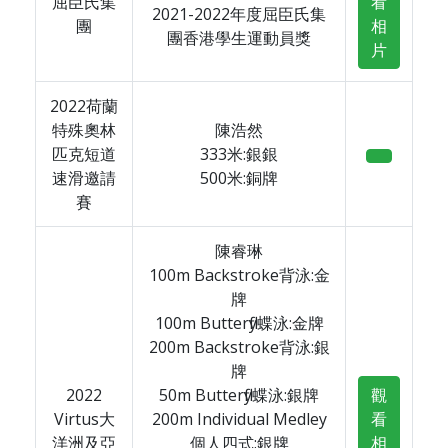
屈臣氏集
看
2021-2022年度屈臣氏集
團
相
團香港學生運動員獎
片
2022荷蘭
特殊奧林
陳浩然
匹克短道
333米:銀銀
速滑邀請
500米:銅牌
賽
陳睿琳
100m Backstroke背泳:金
牌
100m Butterfly蝶泳:金牌
200m Backstroke背泳:銀
牌
2022
50m Butterfly蝶泳:銀牌
觀
Virtus大
200m Individual Medley
看
洋洲及亞
個人四式:銀牌
相