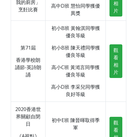
我的廚房」
相
高中D班 慧怡同學獲優
烹飪比賽
片
異獎
初小B班 黃翰淇同學獲
優良等級
第71屆
初小B班 陳天禮同學獲
觀
優良等級
看
香港學校朗
相
誦節-英詩朗
高小C班 黃澔言同學獲
片
誦
優良等級
高小D班 李采兒同學獲
良好等級
2020香港世
界關顧自閉
初中E班 陳晉暉取得季
觀
日
軍
看
《A視點》