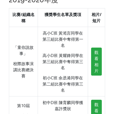
比賽/組織名
獲獎學生名單及獎項
相片/
稱
短片
高小C班 黃澔言同學在
第三組比賽中奪得第一
名
「童你說故
觀
事」
高小D班 黃耀鋒同學在
看
第三組比賽中奪得第三
校際故事演
相
名
講比賽總決
片
賽
初小C班 余丞浠同學在
第二組比賽中奪得第三
名
初中D班 陳育麟同學獲
觀
第10屆
嘉許獎狀
看