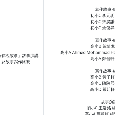
寫作故事-
初小C 李元玥
初小C 鄧昊謙
初小C 余俊昇
寫作故事-
高小B 黃靖戈
高小A Ahmed Mohammad H
童你說故事」故事演講
高小A 鄭晉軒
及故事寫作比賽
寫作故事-
高小B 黃子軒
高小C 陳駿熙
高小D 嚴廷軒
故事演
初小C 王浩銘 
高小A 鄭晉軒 組