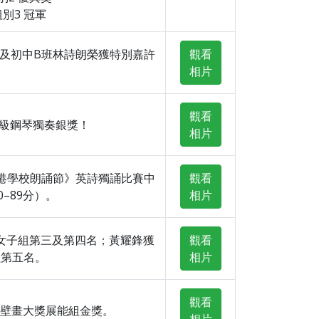
組別3 冠軍
志及初中B班林詩朗榮獲特別嘉許
觀看
相片
觀看
三級鋼琴獨奏銀獎！
相片
香港學校朗誦節》英詩獨誦比賽中
觀看
–89分）。
相片
女子組第三及第四名；黃耀鋒獲
觀看
組第五名。
相片
觀看
校際壁畫大獎展能組金獎。