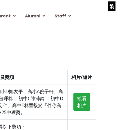
繁
arent
Alumni
Staff
單及獎項
相片/短片
初小D鄭友平、高小A倪子軒、高
B曾暉棉 、初中C陳沛鈴 、初中D
觀看
D蘇衍仁、高中E林晉毅於「伴你高
相片
/25中獲獎。
得以下獎項：