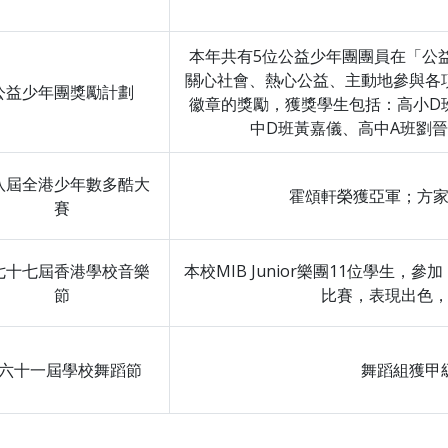
本年共有5位公益少年團團員在「公
關心社會、熱心公益、主動地參與各
公益少年團獎勵計劃
徽章的獎勵，獲獎學生包括：高小D
中D班黃嘉儀、高中A班劉晉
八屆全港少年數多酷大
霍頌軒榮獲亞軍；方
賽
七十七屆香港學校音樂
本校MIB Junior樂團11位學生
節
比賽，表現出色
六十一屆學校舞蹈節
舞蹈組獲甲