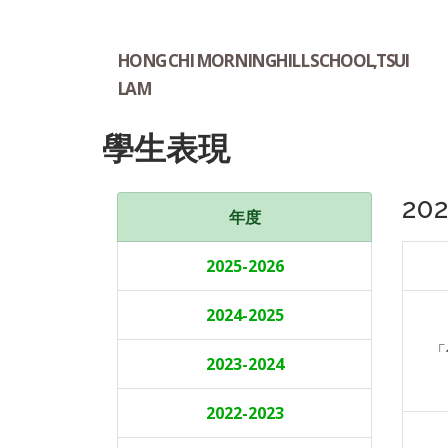
HONG CHI MORNINGHILL SCHOOL,TSUI
LAM
學生表現
20
年度
2025-2026
2024-2025
「
2023-2024
2022-2023