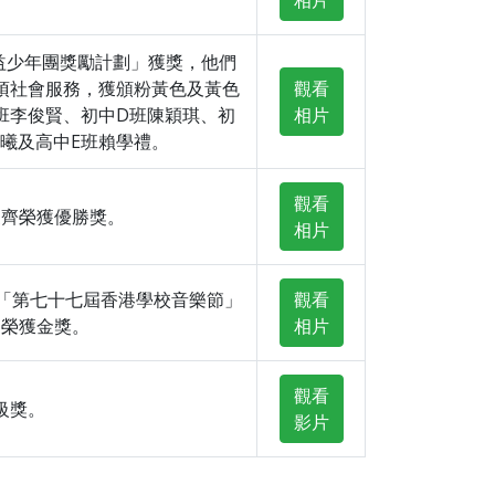
相片
益少年團獎勵計劃」獲獎，他們
項社會服務，獲頒粉黃色及黃色
觀看
班李俊賢、初中D班陳穎琪、初
相片
曦及高中E班賴學禮。
觀看
家齊榮獲優勝獎。
相片
，參加「第七十七屆香港學校音樂節」
觀看
，榮獲金獎。
相片
觀看
級獎。
影片