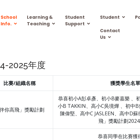
School
Learning &
Student
Student
P
Info.
Teaching
Support
Contact
Us
24-2025年度
比賽/組織名稱
獲獎學生名
恭喜初小A彭卓彥、初小B麥嘉樂 、
小B TAKKIN、高小C吳境燁 、初中
伴你高飛」獎勵計劃
陳偉堅、高中C JASLEEN、高中
飛」獎勵計劃2024
恭喜同學在比賽獲