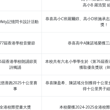
高小B 羅浩賢 
恭喜高小C班羅爾錞、高小D班施承
Infinity記憶閃卡設計活動
獎！
77屆香港學校音樂節
恭喜高中A陳諾瑤榮獲
76屆香港學校朗誦節英
本校共有六名小學學生於《第76屆
詩獨誦
獲取優良獎狀（80
慈善跑2025十公里賽
恭喜陳盈希、陳諾瑤分別獲得十公里
事
得十公里男子
全港校際壁畫大獎
本校榮獲2024-2025全港