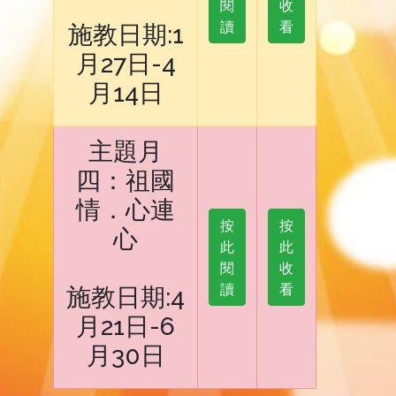
閱
收
讀
看
施教日期:1
月27日-4
月14日
主題月
四：祖國
情．心連
按
按
心
此
此
閱
收
讀
看
施教日期:4
月21日-6
月30日