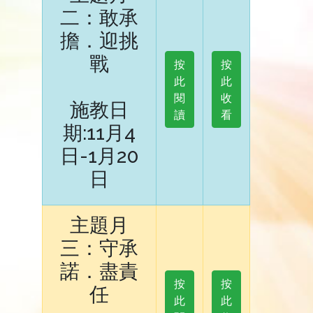
二：敢承
擔．迎挑
戰
按
按
此
此
閱
收
施教日
讀
看
期:11月4
日-1月20
日
主題月
三：守承
諾．盡責
按
按
任
此
此