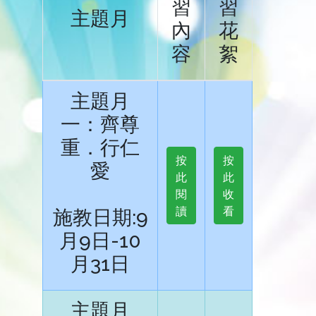
習
習
主題月
內
花
容
絮
主題月
一：齊尊
重．行仁
按
按
愛
此
此
閱
收
讀
看
施教日期:9
月9日-10
月31日
主題月