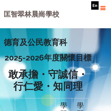
En
匡智翠林晨崗學校
德育及公民教育科
2025-2026年度關懷目標
敢承擔・守誠信・
行仁愛・知同理
學
學